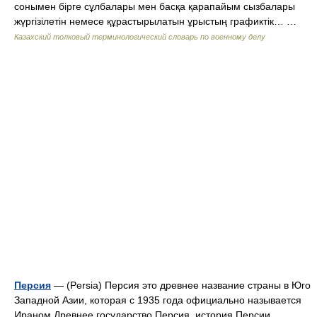
сонымен бірге сұлбалары мен басқа қарапайым сызбалары
жүргізілетін немесе құрастырылатын ұрыстың графиктік… …
Казахский толковый терминологический словарь по военному делу
Персия
— (Persia) Персия это древнее название страны в Юго
Западной Азии, которая с 1935 года официально называется
Ираном Древнее государство Персия, история Персии,