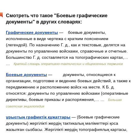
Смотреть что такое "Боевые графические
документы" в других словарях:
Графические документы
— боевые документы,
исполненные в виде чертежа с кратким пояснением
(легендой). По назначению Г. д., как и текстовые, делятся на
документы по управлению войсками, справочные и отчетные.
Большинство Г. д. составляется на топографических картах,…
…
Краткий словарь оперативно-тактических и общевоенных терминов
Боевые документы
— документы, относящиеся к
организации, подготовке и ведению боевых действий, а также к
передвижению и расположению войск на месте. К Б. д.
относятся: документы по управлению войсками (оперативные
директивы, боевые приказы и распоряжения,… …
Большая
советская энциклопедия
ұрыстың графиктік құжаттары
— (Боевые графические
документы) жергілікті жердің тактикалық мәліметтері қоса
жазылған сызбасы. Жергілікті жердің топографиялық картасы,